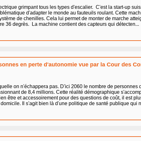
euil électrique grimpant tous les types d'escalier. C'est la start-up s
roblématique d'adapter le monde au fauteuils roulant. Cette mac
ystème de chenilles. Cela lui permet de monter de marche atteig
re 36 degrès. La machine contient des capteurs qui détecten...
rsonnes en perte d'autonomie vue par la Cour des C
quelle on n'échappera pas. D'ici 2060 le nombre de personnes 
essionnant de 8,4 millions. Cette réalité démographique s'accom
n être et accessoirement pour des questions de coût, il est plus
 domicile. Il s'agit bien là d'une politique de santé publique qui