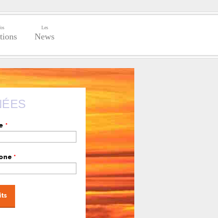
os
Les
tions
News
NÉES
se
*
hone
*