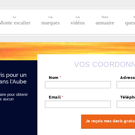
Le
Les
Les
Notre
V
Monte escalier
marques
vidéos
annuaire
ques
VOS COORDON
s pour un
Nom
*
Adres
ans l'Aube
ire pour obtenir
Email
*
Télép
s aucun