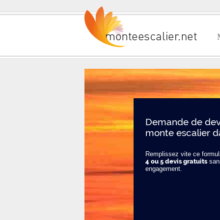
Demande de devi
monte escalier d
Remplissez vite ce formula
4 ou 5 devis gratuits
san
engagement.