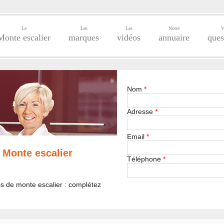
Le
Les
Les
Notre
V
Monte escalier
marques
vidéos
annuaire
ques
Nom
*
Adresse
*
Email
*
 Monte escalier
Téléphone
*
is de monte escalier : complétez