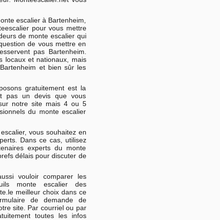
onte escalier à Bartenheim,
nteescalier pour vous mettre
deurs de monte escalier qui
question de vous mettre en
desservent pas Bartenheim.
s locaux et nationaux, mais
Bartenheim et bien sûr les
osons gratuitement est la
st pas un devis que vous
sur notre site mais 4 ou 5
sionnels du monte escalier
scalier, vous souhaitez en
erts. Dans ce cas, utilisez
tenaires experts du monte
brefs délais pour discuter de
ussi vouloir comparer les
teuils monte escalier des
te.le meilleur choix dans ce
ormulaire de demande de
re site. Par courriel ou par
atuitement toutes les infos