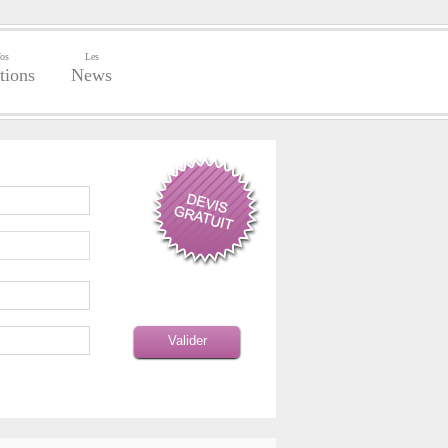
os
Les
tions
News