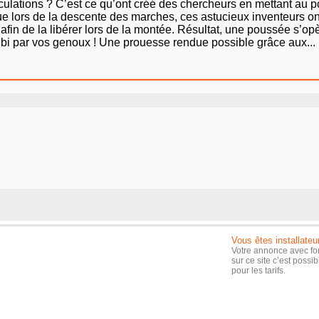
iculations ? C’est ce qu’ont créé des chercheurs en mettant au
rdue lors de la descente des marches, ces astucieux inventeurs
fin de la libérer lors de la montée. Résultat, une poussée s’op
ubi par vos genoux ! Une prouesse rendue possible grâce aux...
Vous êtes installateu
Votre annonce avec fo
sur ce site c’est possi
pour les tarifs.