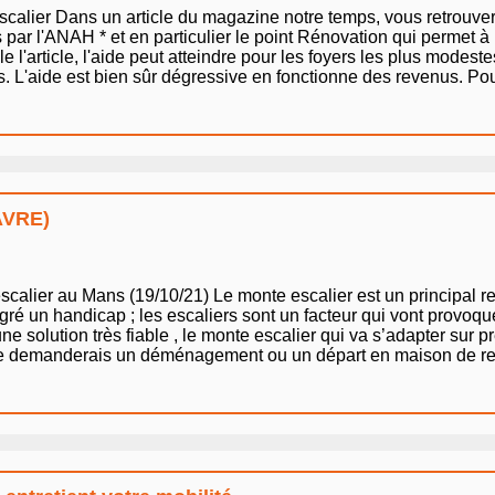
 escalier Dans un article du magazine notre temps, vous retrouve
 par l'ANAH * et en particulier le point Rénovation qui permet à
l'article, l'aide peut atteindre pour les foyers les plus modes
L'aide est bien sûr dégressive en fonctionne des revenus. Pour ê
HAVRE)
scalier au Mans (19/10/21) Le monte escalier est un principal
gré un handicap ; les escaliers sont un facteur qui vont provoqu
une solution très fiable , le monte escalier qui va s’adapter sur 
que demanderais un déménagement ou un départ en maison de retr