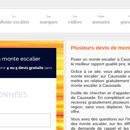
Le
Les
Les
Notre
V
Monte escalier
marques
vidéos
annuaire
ques
Plusieurs devis de mon
 monte escalier
Poser un monte escalier à Caus
le meilleur rapport qualité prix, 
enir
4 ou 5 devis gratuits
sans
Grâce à ce site, vous allez po
monte escalier sur Caussade et
mettre en relation gratuitemen
monte escalier à Caussade.
ONNÉES
Inutile de chercher et d’appele
de Caussade. En complétant un
recevrez gratuitement plusieurs
region, sans vous déplacer. Vou
offre.
Vous avez des questions sur l’in
des monte escalier, sur les diff
de demande de rappel et les 