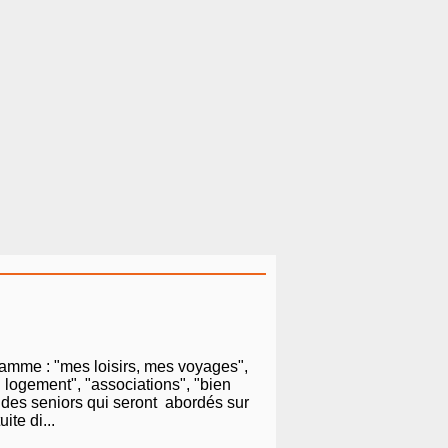
ramme : "mes loisirs, mes voyages",
n logement", "associations", "bien
s des seniors qui seront abordés sur
ite di...