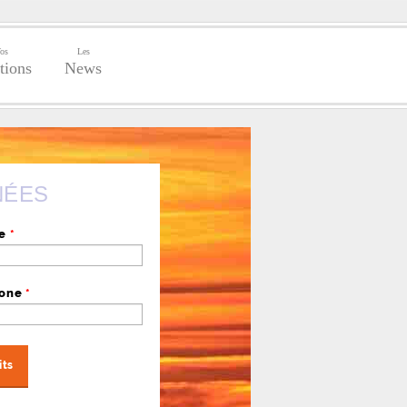
os
Les
tions
News
NÉES
se
*
hone
*