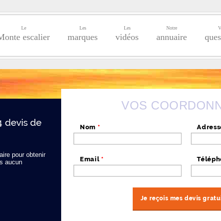
Le
Les
Les
Notre
V
Monte escalier
marques
vidéos
annuaire
ques
VOS COORDON
4 devis de
Nom
*
Adres
ire pour obtenir
Email
*
Télép
s aucun