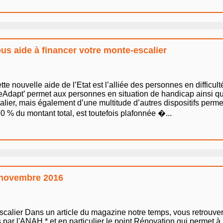
s aide à financer votre monte-escalier
e nouvelle aide de l’Etat est l’alliée des personnes en difficult
eAdapt’ permet aux personnes en situation de handicap ainsi q
scalier, mais également d’une multitude d’autres dispositifs perm
70 % du montant total, est toutefois plafonnée �...
: novembre 2016
 escalier Dans un article du magazine notre temps, vous retrouve
 par l'ANAH * et en particulier le point Rénovation qui permet à