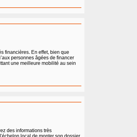
és financières. En effet, bien que
u’aux personnes âgées de financer
ettant une meilleure mobilité au sein
rez des informations très
 l'échelon local de monter son dossier