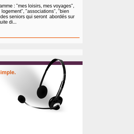
ramme : "mes loisirs, mes voyages",
n logement", "associations", "bien
s des seniors qui seront abordés sur
ite di...
simple.