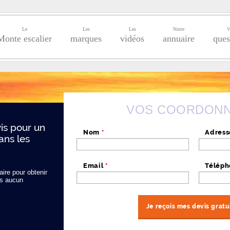
Le
Les
Les
Notre
V
Monte escalier
marques
vidéos
annuaire
ques
VOS COORDON
s pour un
Nom
*
Adres
ans les
Email
*
Télép
ire pour obtenir
s aucun