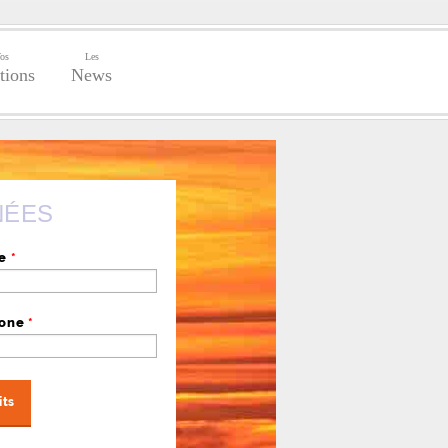
os
Les
tions
News
NÉES
se
*
hone
*