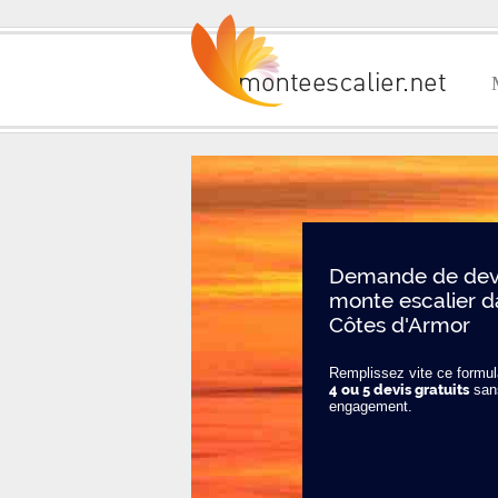
Demande de devi
monte escalier d
Côtes d'Armor
Remplissez vite ce formula
4 ou 5 devis gratuits
san
engagement.