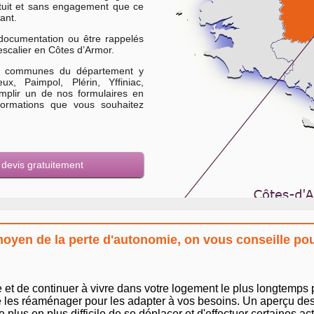
tuit et sans engagement que ce
ant.
documentation ou être rappelés
escalier en Côtes d’Armor.
les communes du département y
x, Paimpol, Plérin, Yffiniac,
mplir un de nos formulaires en
nformations que vous souhaitez
s devis gratuitement
moyen de la perte d'autonomie, on vous conseille pou
et de continuer à vivre dans votre logement le plus longtemps p
 les réaménager pour les adapter à vos besoins. Un aperçu des t
 plus en plus difficile de se déplacer et d'effectuer certaines a