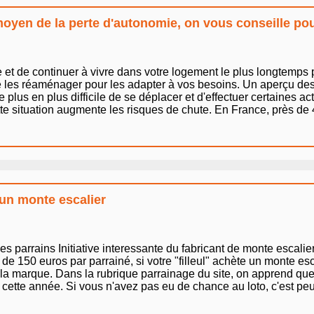
moyen de la perte d'autonomie, on vous conseille pou
et de continuer à vivre dans votre logement le plus longtemps p
 les réaménager pour les adapter à vos besoins. Un aperçu des t
 plus en plus difficile de se déplacer et d'effectuer certaines a
te situation augmente les risques de chute. En France, près de 4
 un monte escalier
arrains Initiative interessante du fabricant de monte escalier
de 150 euros par parrainé, si votre "filleul" achète un monte es
e la marque. Dans la rubrique parrainage du site, on apprend que l
ette année. Si vous n'avez pas eu de chance au loto, c'est peut 