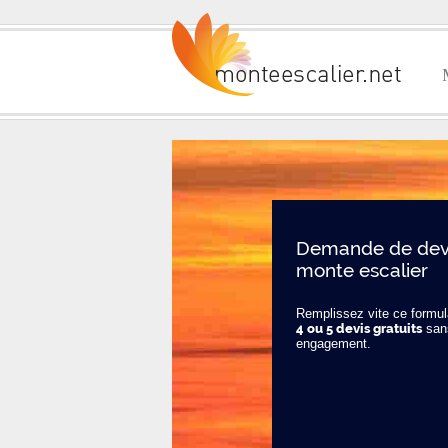
Demande de devi
monte escalier
Remplissez vite ce formula
4 ou 5 devis gratuits
san
engagement.