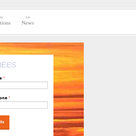
os
Les
tions
News
NÉES
se
*
hone
*