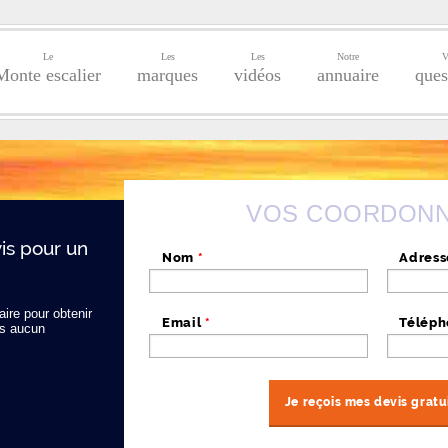
Le
Les
Les
Notre
V
Monte escalier
marques
vidéos
annuaire
ques
VOS COORDON
s pour un
Nom
*
Adres
ire pour obtenir
Email
*
Télép
s aucun