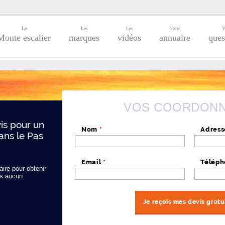
Le
Les
Les
Notre
V
Monte escalier
marques
vidéos
annuaire
ques
VOS COORDON
s pour un
Nom
*
Adres
ans le Pas
Email
*
Télép
ire pour obtenir
s aucun