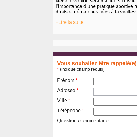
Nelson Monfort sera d’ailleurs l’invit
l’importance d’une pratique sportive 
droits et démarches liées à la vieill
+Lire la suite
Vous souhaitez être rappelé(e)
*
(indique champ requis)
Prénom
*
Adresse
*
Ville
*
Téléphone
*
Question / commentaire