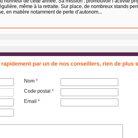
é d’honneur de cette année. Sa mission : promouvoir l’activité phy
régulière, même à la retraite. Sur place, de nombreux stands per
esse, en matière notamment de perte d’autonom...
 rapidement par un de nos conseillers, rien de plus 
Nom
*
Code postal
*
Email
*