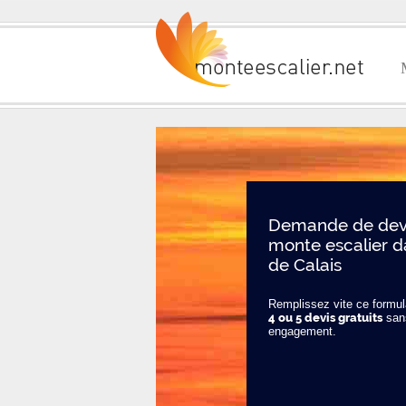
Demande de devi
monte escalier d
de Calais
Remplissez vite ce formula
4 ou 5 devis gratuits
san
engagement.