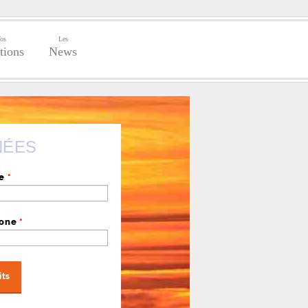
os
Les
tions
News
NÉES
se
*
hone
*