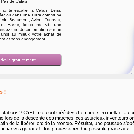
 Pas de Calais.
 monte escalier à Calais, Lens,
 Mer ou dans une autre commune
énin Beaumont, Avion, Outreau,
et Harne, faites très vite une
andez une documentation sur un
 ainsi au mieux votre achat de
ment et sans engagement !
s devis gratuitement
s !
iculations ? C’est ce qu’ont créé des chercheurs en mettant au
rdue lors de la descente des marches, ces astucieux inventeurs
fin de la libérer lors de la montée. Résultat, une poussée s’op
ubi par vos genoux ! Une prouesse rendue possible grâce aux...