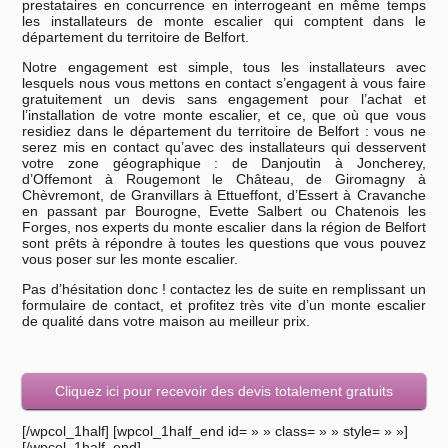
prestataires en concurrence en interrogeant en même temps
les installateurs de monte escalier qui comptent dans le
département du territoire de Belfort.
Notre engagement est simple, tous les installateurs avec
lesquels nous vous mettons en contact s’engagent à vous faire
gratuitement un devis sans engagement pour l’achat et
l’installation de votre monte escalier, et ce, que où que vous
residiez dans le département du territoire de Belfort : vous ne
serez mis en contact qu’avec des installateurs qui desservent
votre zone géographique : de Danjoutin à Joncherey,
d’Offemont à Rougemont le Château, de Giromagny à
Chèvremont, de Granvillars à Ettueffont, d’Essert à Cravanche
en passant par Bourogne, Evette Salbert ou Chatenois les
Forges, nos experts du monte escalier dans la région de Belfort
sont prêts à répondre à toutes les questions que vous pouvez
vous poser sur les monte escalier.
Pas d’hésitation donc ! contactez les de suite en remplissant un
formulaire de contact, et profitez très vite d’un monte escalier
de qualité dans votre maison au meilleur prix.
Cliquez ici pour recevoir des devis totalement gratuits
[/wpcol_1half] [wpcol_1half_end id= » » class= » » style= » »]
[/wpcol_1half_end]