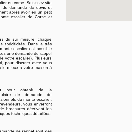
ier en corse. Saisissez vite
re de demande de devis et
ment après avoir eu un petit
monte escalier de Corse et
urs du sur mesure, chaque
s spécificités. Dans la très
 monte escalier est possible
ssez une demande de rappel
e votre escalier). Plusieurs
ai, pour discuter avec vous
a le mieux à votre maison à
.net pour obtenir de la
mulaire de demande de
sionnels du monte escalier,
ou revendeurs, vous enverront
de brochures décrivant les
iques techniques détaillées.
emande de rappel sont des