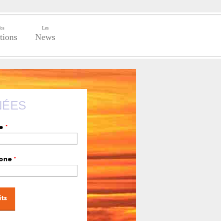
os
Les
tions
News
NÉES
se
*
hone
*