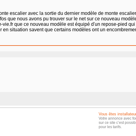
te escalier avec la sortie du dernier modèle de monte escali
 infos que nous avons pu trouver sur le net sur ce nouveau modè
e-vie.fr que ce nouveau modèle est équipé d'un repose-pied qui
er en situation savent que certains modèles ont un encombremen
Vous êtes installateu
Votre annonce avec fo
sur ce site c’est possi
pour les tarifs.