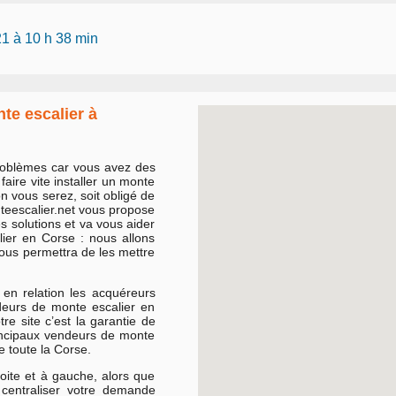
21 à 10 h 38 min
te escalier à
roblèmes car vous avez des
z faire vite installer un monte
n vous serez, soit obligé de
onteescalier.net vous propose
 solutions et va vous aider
lier en Corse : nous allons
ous permettra de les mettre
 en relation les acquéreurs
ndeurs de monte escalier en
re site c’est la garantie de
rincipaux vendeurs de monte
e toute la Corse.
oite et à gauche, alors que
centraliser votre demande