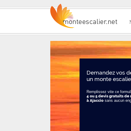
Demandez vos de
un monte escalie
Remplissez vite ce formula
4 ou 5 devis gratuits de
à Ajaccio
sans aucun en