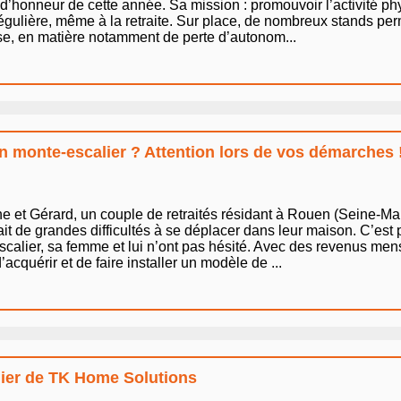
é d’honneur de cette année. Sa mission : promouvoir l’activité phy
régulière, même à la retraite. Sur place, de nombreux stands per
esse, en matière notamment de perte d’autonom...
un monte-escalier ? Attention lors de vos démarches 
e et Gérard, un couple de retraités résidant à Rouen (Seine-Mari
it de grandes difficultés à se déplacer dans leur maison. C’est
-escalier, sa femme et lui n’ont pas hésité. Avec des revenus me
cquérir et de faire installer un modèle de ...
ier de TK Home Solutions