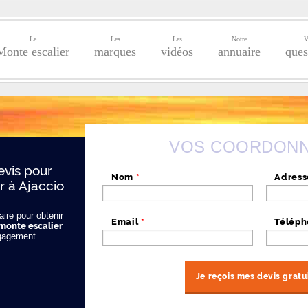
Le
Les
Les
Notre
V
Monte escalier
marques
vidéos
annuaire
ques
VOS COORDON
vis pour
Nom
*
Adres
r à Ajaccio
ire pour obtenir
Email
*
Télép
 monte escalier
gagement.