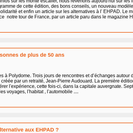
infos sur les monte escalier, nous revenons aujourd'hui sur les 
ogramme de cette édition, des bons conseils, un nouveau modè
arité et enfin un article sur les alternatives à l' EHPAD. Le mo
ce notre tour de France, par un article paru dans le magazine H
rsonnes de plus de 50 ans
s à Polydome. Trois jours de rencontres et d’échanges autour de
 créée par un retraité, Jean-Pierre Audouard. La première édition 
rer l'expérience, cette fois-ci, dans la capitale auvergnate. Sept
es voyages, l'habitat , l'automobile ....
’alternative aux EHPAD ?