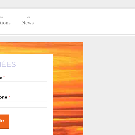
os
Les
tions
News
NÉES
se
*
hone
*