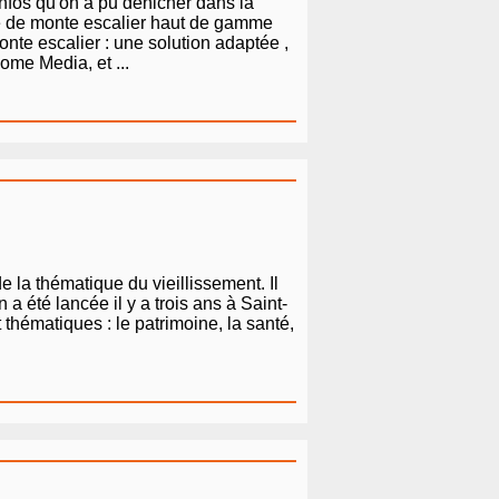
infos qu'on a pu dénicher dans la
le de monte escalier haut de gamme
nte escalier : une solution adaptée ,
ome Media, et ...
 la thématique du vieillissement. Il
a été lancée il y a trois ans à Saint-
 thématiques : le patrimoine, la santé,