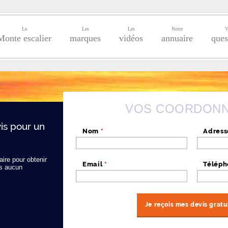
Le
Les
Les
Notre
V
Monte escalier
marques
vidéos
annuaire
ques
VOS COORDON
s pour un
Nom
*
Adres
ire pour obtenir
Email
*
Télép
s aucun