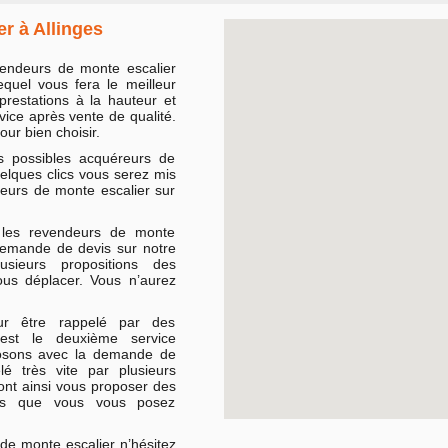
er à Allinges
endeurs de monte escalier
equel vous fera le meilleur
prestations à la hauteur et
rvice après vente de qualité.
our bien choisir.
es possibles acquéreurs de
uelques clics vous serez mis
deurs de monte escalier sur
s les revendeurs de monte
 demande de devis sur notre
usieurs propositions des
ous déplacer. Vous n’aurez
ur être rappelé par des
’est le deuxième service
posons avec la demande de
lé très vite par plusieurs
ront ainsi vous proposer des
ions que vous vous posez
de monte escalier n’hésitez