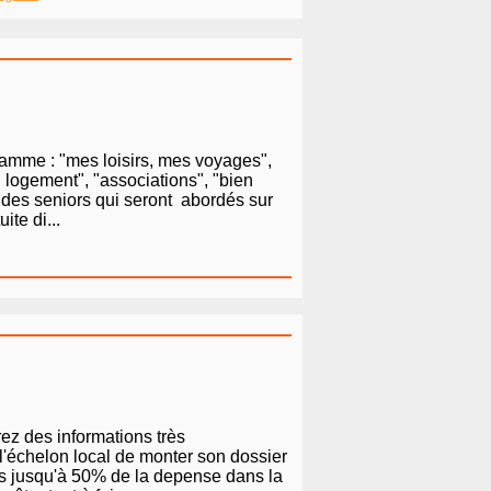
ramme : "mes loisirs, mes voyages",
n logement", "associations", "bien
s des seniors qui seront abordés sur
ite di...
rez des informations très
 l'échelon local de monter son dossier
tes jusqu'à 50% de la depense dans la