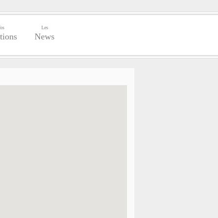
os
Les
tions
News