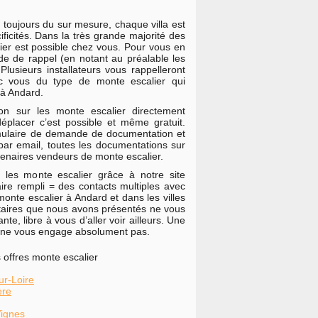
 toujours du sur mesure, chaque villa est
ificités. Dans la très grande majorité des
lier est possible chez vous. Pour vous en
e de rappel (en notant au préalable les
Plusieurs installateurs vous rappelleront
ec vous du type de monte escalier qui
 à Andard.
n sur les monte escalier directement
placer c’est possible et même gratuit.
mulaire de demande de documentation et
par email, toutes les documentations sur
tenaires vendeurs de monte escalier.
 les monte escalier grâce à notre site
aire rempli = des contacts multiples avec
onte escalier à Andard et dans les villes
tataires que nous avons présentés ne vous
nte, libre à vous d’aller voir ailleurs. Une
 ne vous engage absolument pas.
offres monte escalier
ur-Loire
ère
Vignes