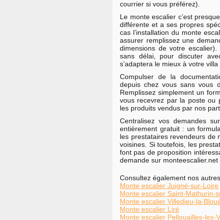
courrier si vous préférez).
Le monte escalier c’est presque
différente et a ses propres spéc
cas l’installation du monte esca
assurer remplissez une demand
dimensions de votre escalier). 
sans délai, pour discuter av
s’adaptera le mieux à votre villa
Compulser de la documentatio
depuis chez vous sans vous dé
Remplissez simplement un for
vous recevrez par la poste ou 
les produits vendus par nos par
Centralisez vos demandes sur
entièrement gratuit : un formul
les prestataires revendeurs de m
voisines. Si toutefois, les pres
font pas de proposition intéressa
demande sur monteescalier.net
Consultez également nos autres 
Monte escalier Juigné-sur-Loire
Monte escalier Saint-Mathurin-s
Monte escalier Villedieu-la-Blou
Monte escalier Liré
Monte escalier Pellouailles-les-