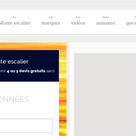
Le
Les
Les
Notre
V
Monte escalier
marques
vidéos
annuaire
ques
e escalier
enir
4 ou 5 devis gratuits
sans
ONNÉES