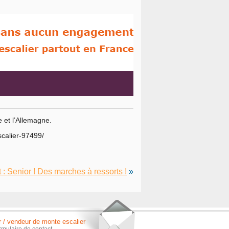
e et l’Allemagne.
scalier-97499/
 : Senior ! Des marches à ressorts !
»
r / vendeur de monte escalier
rmulaire de contact