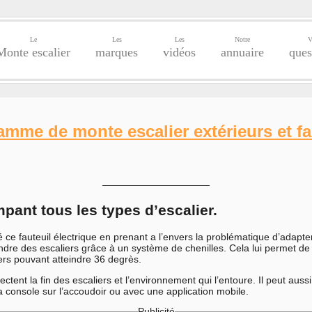
Le
Les
Les
Notre
V
Monte escalier
marques
vidéos
annuaire
ques
me de monte escalier extérieurs et fau
———————————
mpant tous les types d’escalier.
é ce fauteuil électrique en prenant a l’envers la problématique d’adapte
dre des escaliers grâce à un système de chenilles. Cela lui permet de
ers pouvant atteindre 36 degrès.
tent la fin des escaliers et l’environnement qui l’entoure. Il peut auss
 console sur l’accoudoir ou avec une application mobile.
Publicité