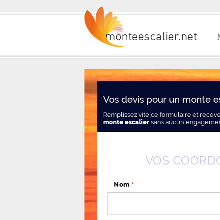
Vos devis pour un monte e
Remplissez vite ce formulaire et recev
monte escalier
sans aucun engagemen
VOS COORD
Nom
*