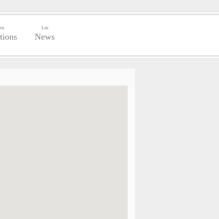
os
Les
tions
News