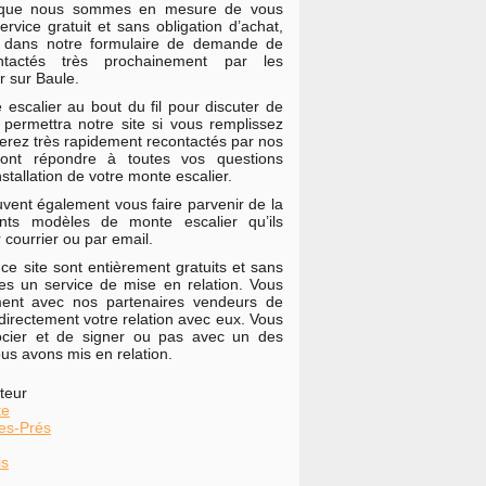
te que nous sommes en mesure de vous
rvice gratuit et sans obligation d’achat,
 dans notre formulaire de demande de
tactés très prochainement par les
r sur Baule.
 escalier au bout du fil pour discuter de
 permettra notre site si vous remplissez
rez très rapidement recontactés par nos
ront répondre à toutes vos questions
installation de votre monte escalier.
vent également vous faire parvenir de la
ents modèles de monte escalier qu’ils
 courrier ou par email.
ce site sont entièrement gratuits et sans
es un service de mise en relation. Vous
ment avec nos partenaires vendeurs de
directement votre relation avec eux. Vous
gocier et de signer ou pas avec un des
us avons mis en relation.
teur
te
es-Prés
is