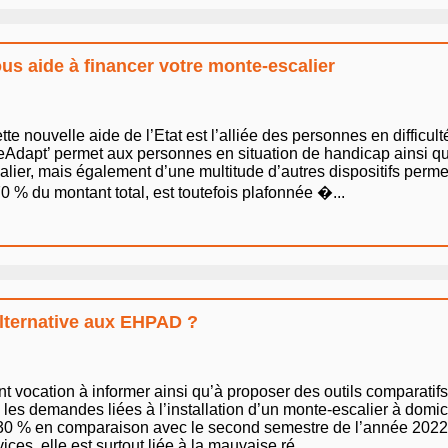
s aide à financer votre monte-escalier
e nouvelle aide de l’Etat est l’alliée des personnes en difficult
eAdapt’ permet aux personnes en situation de handicap ainsi q
scalier, mais également d’une multitude d’autres dispositifs perm
70 % du montant total, est toutefois plafonnée �...
’alternative aux EHPAD ?
nt vocation à informer ainsi qu’à proposer des outils comparatifs 
 les demandes liées à l’installation d’un monte-escalier à domici
 30 % en comparaison avec le second semestre de l’année 2022.
vices, elle est surtout liée à la mauvaise ré...