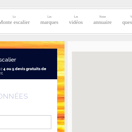
Le
Les
Les
Notre
V
Monte escalier
marques
vidéos
annuaire
ques
scalier
ez
4 ou 5 devis gratuits de
t.
ONNÉES