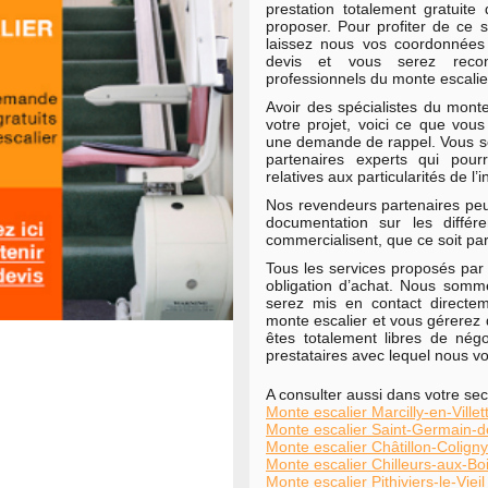
prestation totalement gratui
proposer. Pour profiter de ce se
laissez nous vos coordonnées
devis et vous serez recon
professionnels du monte escalie
Avoir des spécialistes du monte
votre projet, voici ce que vous
une demande de rappel. Vous se
partenaires experts qui pour
relatives aux particularités de l’
Nos revendeurs partenaires peu
documentation sur les différ
commercialisent, que ce soit par
Tous les services proposés par 
obligation d’achat. Nous somm
serez mis en contact directe
monte escalier et vous gérerez 
êtes totalement libres de né
prestataires avec lequel nous vo
A consulter aussi dans votre sec
Monte escalier Marcilly-en-Villet
Monte escalier Saint-Germain-d
Monte escalier Châtillon-Coligny
Monte escalier Chilleurs-aux-Bo
Monte escalier Pithiviers-le-Vieil