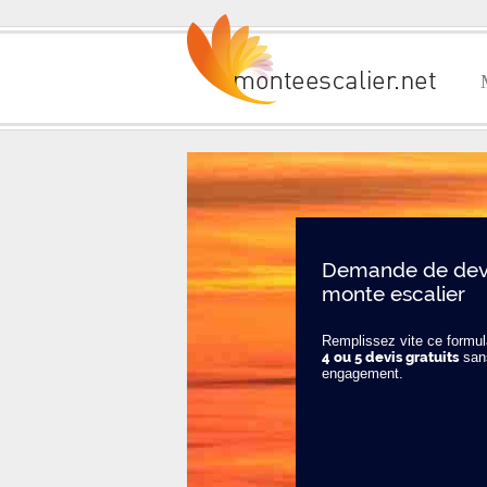
Demande de devi
monte escalier
Remplissez vite ce formula
4 ou 5 devis gratuits
san
engagement.