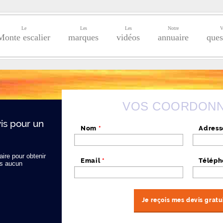
Le
Les
Les
Notre
V
Monte escalier
marques
vidéos
annuaire
ques
VOS COORDON
s pour un
Nom
*
Adres
ire pour obtenir
Email
*
Télép
s aucun