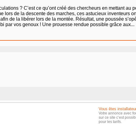
iculations ? C’est ce qu’ont créé des chercheurs en mettant au
rdue lors de la descente des marches, ces astucieux inventeurs
fin de la libérer lors de la montée. Résultat, une poussée s’op
ubi par vos genoux ! Une prouesse rendue possible grâce aux...
Vous êtes installateu
Votre annonce avec fo
sur ce site c’est possi
pour les tarifs.