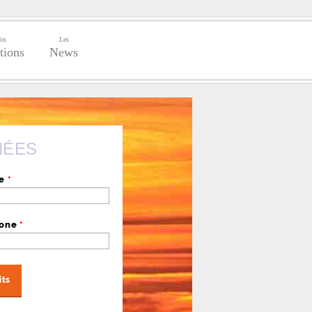
os
Les
tions
News
NÉES
se
*
hone
*