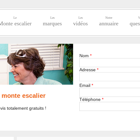
Le
Les
Les
Notre
V
Monte escalier
marques
vidéos
annuaire
ques
Nom
*
Adresse
*
Email
*
 monte escalier
Téléphone
*
is totalement gratuits !