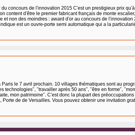
concours de l'innovation 2015 C'est un prestigieux prix qu'à r
content d'être le premier fabricant français de monte escali
ée et non des moindres : award d'or au concours de l'innovation
dique est un ouvre-porte semi automatique qui a la particularié
Paris le 7 avril prochain. 10 villages thématiques sont au prog
es technologies", "travailler après 50 ans", "être en forme", "mo
traite, mon patrimoine". C'est donc la plupart des préoccupation
 Porte de de Versailles. Vous pouvez obtenir une invitation gratu