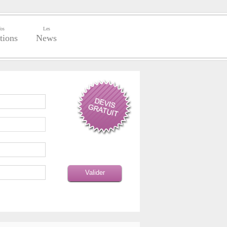
os
Les
tions
News