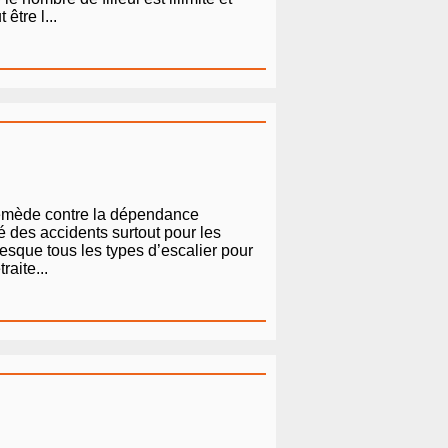
être l...
 remède contre la dépendance
é des accidents surtout pour les
presque tous les types d’escalier pour
aite...