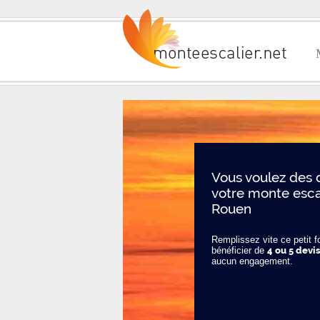
Vous voulez des 
votre monte esca
Rouen
Remplissez vite ce petit f
bénéficier de
4 ou 5 devis
aucun engagement.