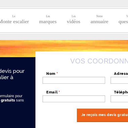
Le
Les
Les
Notre
V
Monte escalier
marques
vidéos
annuaire
ques
VOS COORDON
devis pour
Nom
*
Adres
lier à
Email
*
Télép
ormulaire pour
 gratuits
sans