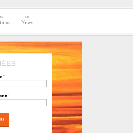
os
Les
tions
News
NÉES
se
*
hone
*