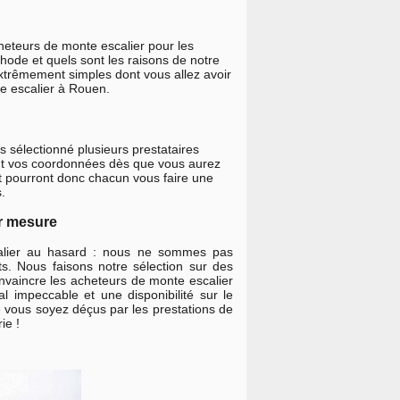
heteurs de monte escalier pour les
thode et quels sont les raisons de notre
xtrêmement simples dont vous allez avoir
te escalier à Rouen.
 sélectionné plusieurs prestataires
ront vos coordonnées dès que vous aurez
et pourront donc chacun vous faire une
.
ur mesure
calier au hasard : nous ne sommes pas
ts. Nous faisons notre sélection sur des
convaincre les acheteurs de monte escalier
al impeccable et une disponibilité sur le
 vous soyez déçus par les prestations de
ie !