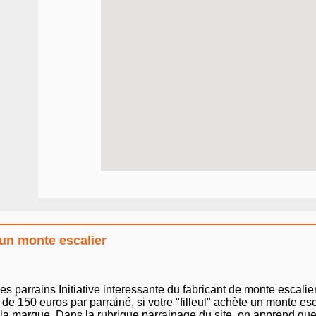
 un monte escalier
arrains Initiative interessante du fabricant de monte escalier
de 150 euros par parrainé, si votre "filleul" achète un monte es
e la marque. Dans la rubrique parrainage du site, on apprend que l