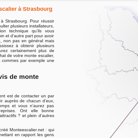
calier à Strasbourg
 à Strasbourg. Pour réussir
lter plusieurs installateurs,
ion technique qu’ils vous
in et d’autre part pour avoir
és, non pas en général mais
sissez à obtenir plusieurs
aurez certainement plus de
chat de votre monte escalier,
es commes par exemple une
vis de monte
ent est de contacter un par
nir auprès de chacun d’eux,
temps et vous n’aurez pas
reprises. Ont elle bonne
attractifs ? et plein d’autres
réé Monteescalier.net : qui
ettant en rapport les gens