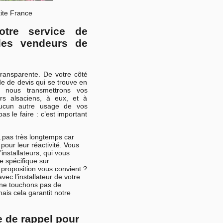
tite France
otre service de
les vendeurs de
transparente. De votre côté
e de devis qui se trouve en
 nous transmettrons vos
urs alsaciens, à eux, et à
aucun autre usage de vos
 le faire : c’est important
r…pas très longtemps car
pour leur réactivité. Vous
’installateurs, qui vous
e spécifique sur
e proposition vous convient ?
ec l’installateur de votre
 ne touchons pas de
mais cela garantit notre
 de rappel pour