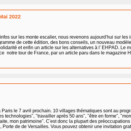
 Mai 2022
infos sur les monte escalier, nous revenons aujourd'hui sur les 
ogramme de cette édition, des bons conseils, un nouveau modè
arité et enfin un article sur les alternatives à l' EHPAD. Le mo
ce notre tour de France, par un article paru dans le magazine H
Paris le 7 avril prochain. 10 villages thématiques sont au prog
es technologies", "travailler après 50 ans", "être en forme", "mo
traite, mon patrimoine". C'est donc la plupart des préoccupation
 Porte de de Versailles. Vous pouvez obtenir une invitation gratu