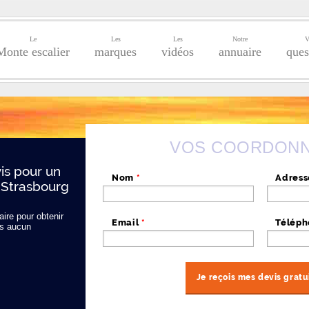
Le
Les
Les
Notre
V
Monte escalier
marques
vidéos
annuaire
ques
VOS COORDON
s pour un
Nom
*
Adres
 Strasbourg
ire pour obtenir
Email
*
Télép
s aucun