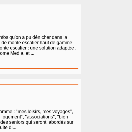
infos qu'on a pu dénicher dans la
le de monte escalier haut de gamme
nte escalier : une solution adaptée ,
ome Media, et ...
ramme : "mes loisirs, mes voyages",
n logement", "associations", "bien
s des seniors qui seront abordés sur
ite di...