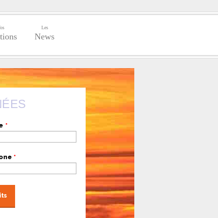
os
Les
tions
News
NÉES
se
*
hone
*