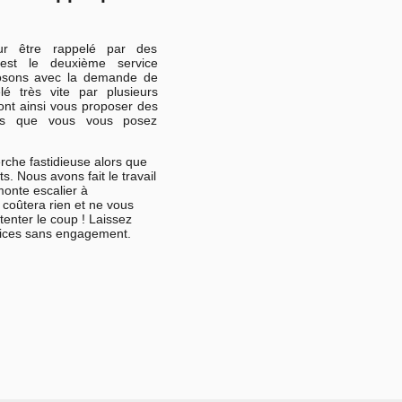
ur être rappelé par des
’est le deuxième service
posons avec la demande de
lé très vite par plusieurs
ront ainsi vous proposer des
ions que vous vous posez
rche fastidieuse alors que
s. Nous avons fait le travail
monte escalier à
 coûtera rien et ne vous
enter le coup ! Laissez
vices sans engagement.